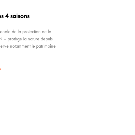
s 4 saisons
onale de la protection de la
N – protège la nature depuis
serve notamment le patrimoine
t
»