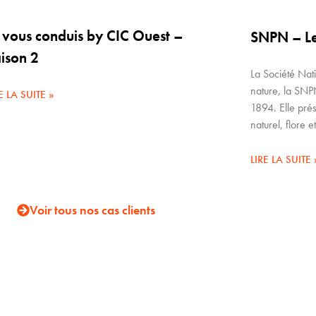
 vous conduis by CIC Ouest –
SNPN – Le
ison 2
La Société Nati
nature, la SNP
E LA SUITE »
1894. Elle pré
naturel, flore e
LIRE LA SUITE 
Voir tous nos cas clients