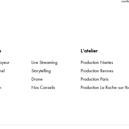
conf
e
Expertises
L'atelier
oyeur
Live Streaming
Production Nantes
nel
Storytelling
Production Rennes
Drone
Production Paris
n
Nos Conseils
Production La Roche-sur-Y